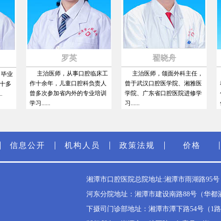
罗英
翟晓舟
主治医师，从事口腔临床工
主治医师，颌面外科主任，
业
作十余年，儿童口腔科负责人
曾于武汉口腔医学院、湘雅医
科
多
曾多次参加省内外的专业培训
学院、广东省口腔医院进修学
任
学习......
习......
体...
信息公开
机构人员
政策法规
价格
湘潭市口腔医院总院地址:湘潭市雨湖路95号（雨
河东分院地址：湘潭市建设南路88号（华都酒店斜
下摄司门诊部地址：湘潭市潭下路54号（1路公交