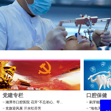
党建专栏
口腔保健
湘潭市口腔医院 召开“不忘初心、牢...
刷牙能防老年
党旗迎风展 汗水吐芬芳
“地包天”要早