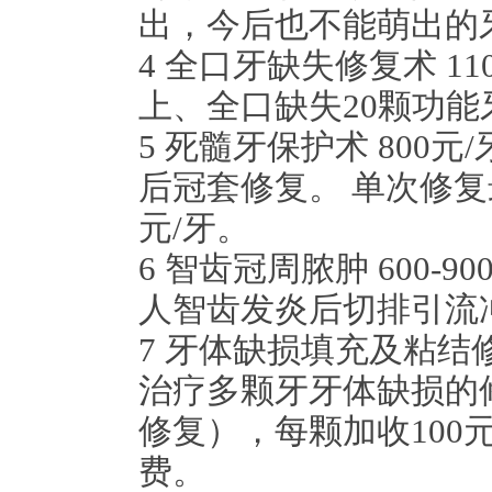
出，今后也不能萌出的
4
全口牙缺失修复术
11
上、全口缺失
20
颗功能
5
死髓牙保护术
800
元
/
后冠套修复。
单次修复
元
/
牙。
6
智齿冠周脓肿
600-90
人智齿发炎后切排引流
7
牙体缺损填充及粘结
治疗多颗牙牙体缺损的
修复），每颗加收
100
费。