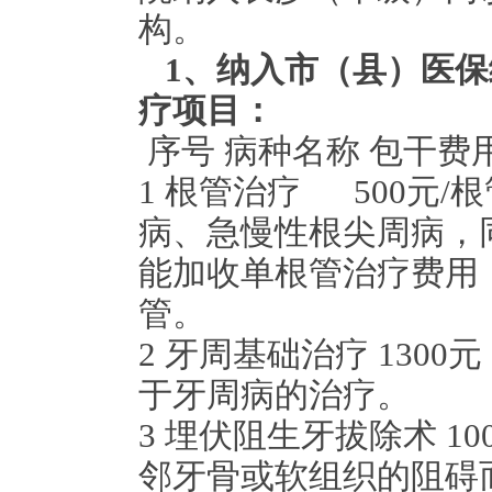
构。
1
、纳入市（县）医保
疗项目：
序号
病种名称
包干费
1
根管治疗
500
元
/
根
病、急慢性根尖周病，
能加收单根管治疗费用
管。
2
牙周基础治疗
1300
元
于牙周病的治疗。
3
埋伏阻生牙拔除术
10
邻牙骨或软组织的阻碍