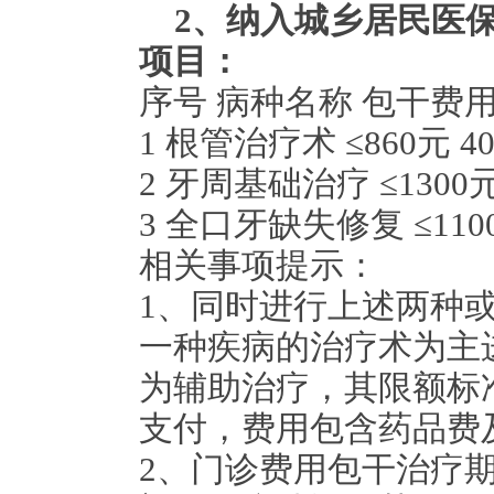
2
、纳入城乡居民医
项目：
序号
病种名称
包干费
1
根管治疗术
≤
860
元
4
2
牙周基础治疗
≤
1300
3
全口牙缺失修复
≤
110
相关事项提示：
1
、同时进行上述两种
一种疾病的治疗术为主
为辅助治疗，其限额标
支付，费用包含药品费
2
、门诊费用包干治疗