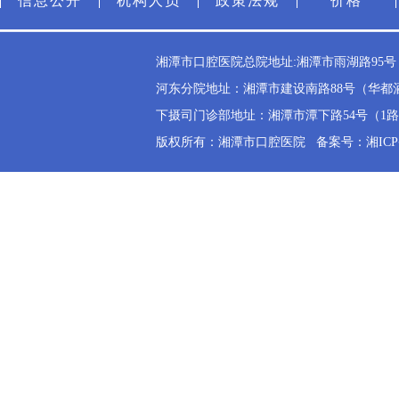
信息公开
机构人员
政策法规
价格
湘潭市口腔医院总院地址:湘潭市雨湖路95号（雨
河东分院地址：湘潭市建设南路88号（华都酒店斜
下摄司门诊部地址：湘潭市潭下路54号（1路公交
版权所有：湘潭市口腔医院
备案号：湘ICP备2