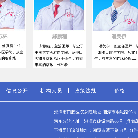
林
郝鹏程
潘美伊
修复科主任，
郝鹏程，主治医师，毕业于
潘美伊，副主任医师，毕业
学院。从业
中南大学湘雅医学院。从事口
于湘雅口腔医学院。从业十多
临床经
腔修复临床治疗十余年，有着
年，有丰富的临床经验......
丰富的临床工作经验......
信息公开
机构人员
政策法规
价格
湘潭市口腔医院总院地址:湘潭市雨湖路95号（雨
河东分院地址：湘潭市建设南路88号（华都酒店斜
下摄司门诊部地址：湘潭市潭下路54号（1路公交