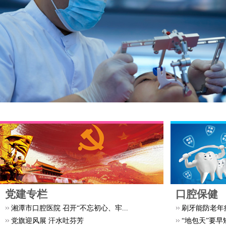
党建专栏
口腔保健
湘潭市口腔医院 召开“不忘初心、牢...
刷牙能防老年
党旗迎风展 汗水吐芬芳
“地包天”要早