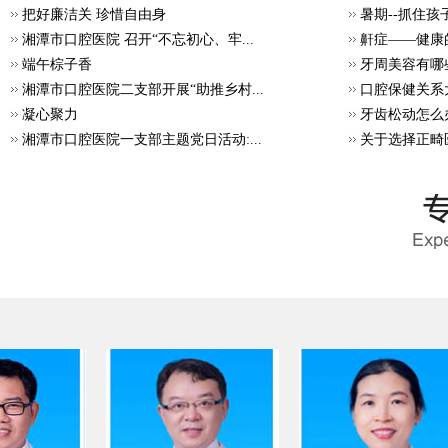
把好廉洁关 珍惜自由身
暑期--抓住
湘潭市口腔医院 召开“不忘初心、牢...
鼾症——健康
端午棕子香
牙周美容有哪
湘潭市口腔医院二支部开展“助推乡村...
口腔保健关系
凝心聚力
牙齿松动怎么
湘潭市口腔医院一支部主题党日活动:...
关于选择正畸