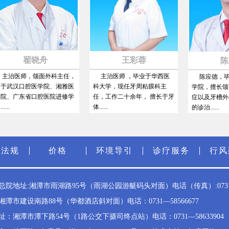
翟晓舟
王彩蓉
陈应
治医师，颌面外科主任，
主治医师 ，毕业于华西医
陈应德，毕业
汉口腔医学院、湘雅医
科大学，现任牙周粘膜科主
学院，擅长颌面外
广东省口腔医院进修学
任，工作二十余年， 擅长于牙
症以及牙槽外科常
体......
的诊治......
策法规
价格
环境导引
诊疗服务
行风
院地址:湘潭市雨湖路95号（雨湖公园游艇码头对面）电话（传真）:0731—5
潭市建设南路88号（华都酒店斜对面）电话：0731—58566677
：湘潭市潭下路54号（1路公交下摄司终点站）电话：0731—58633904