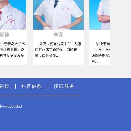
德
朱亮
覃运
于青岛大学医
朱亮，河东分院主任，从事
毕业于南华大学口腔医学专
科肿瘤、炎
口腔临床工作20年，口腔正
业，学士学位，曾就职于某三
见病多发病
畸，口腔修复......
级综合医院。多次参加华
中......
建设
科普健教
便民服务
8263859