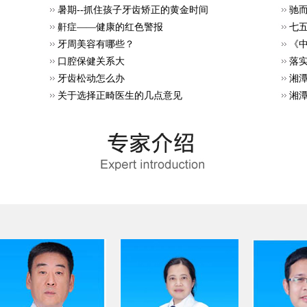
暑期--抓住孩子牙齿矫正的黄金时间
驰而
鼾症——健康的红色警报
七
牙周美容有哪些？
《
口腔保健关系大
落
牙齿松动怎么办
湘潭
关于选择正畸医生的几点意见
湘潭