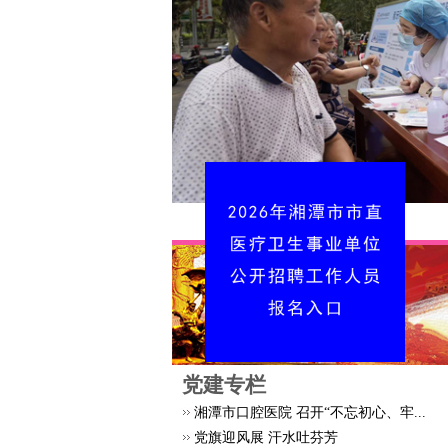
党建专栏
湘潭市口腔医院 召开“不忘初心、牢...
党旗迎风展 汗水吐芬芳