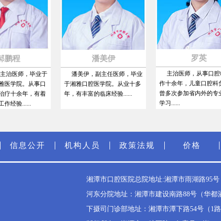
罗英
鹏程
潘美伊
主治医师，从事口腔临
治医师，毕业于
潘美伊，副主任医师，毕业
作十余年，儿童口腔科负
医学院。从事口
于湘雅口腔医学院。从业十多
曾多次参加省内外的专业
疗十余年，有着
年，有丰富的临床经验......
学习......
......
信息公开
机构人员
政策法规
价格
湘潭市口腔医院总院地址:湘潭市雨湖路95号（雨
河东分院地址：湘潭市建设南路88号（华都酒店斜
下摄司门诊部地址：湘潭市潭下路54号（1路公交