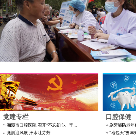
党建专栏
口腔保健
湘潭市口腔医院 召开“不忘初心、牢...
刷牙能防老年
党旗迎风展 汗水吐芬芳
“地包天”要早