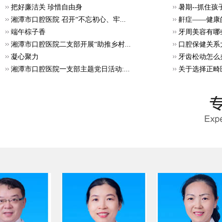
把好廉洁关 珍惜自由身
暑期--抓住
湘潭市口腔医院 召开“不忘初心、牢...
鼾症——健康
端午棕子香
牙周美容有哪
湘潭市口腔医院二支部开展“助推乡村...
口腔保健关系
凝心聚力
牙齿松动怎么
湘潭市口腔医院一支部主题党日活动:...
关于选择正畸