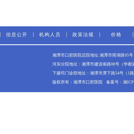
信息公开
机构人员
政策法规
价格
湘潭市口腔医院总院地址:湘潭市雨湖路95号（雨
河东分院地址：湘潭市建设南路88号（华都酒店斜
下摄司门诊部地址：湘潭市潭下路54号（1路公交
版权所有：湘潭市口腔医院
备案号：湘ICP备2