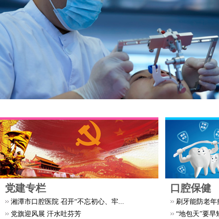
党建专栏
口腔保健
湘潭市口腔医院 召开“不忘初心、牢...
刷牙能防老年
党旗迎风展 汗水吐芬芳
“地包天”要早