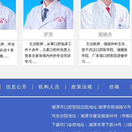
罗英
翟晓舟
主治医师，从事口腔临床工
主治医师，颌面外科主任，
，毕业
作十余年，儿童口腔科负责人
曾于武汉口腔医学院、湘雅医
业十多
曾多次参加省内外的专业培训
学院、广东省口腔医院进修学
..
学习......
习......
信息公开
机构人员
政策法规
价格
湘潭市口腔医院总院地址:湘潭市雨湖路95号（雨
河东分院地址：湘潭市建设南路88号（华都酒店斜
下摄司门诊部地址：湘潭市潭下路54号（1路公交