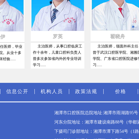
罗英
翟晓舟
主治医师，从事口腔临床工
主治医师，颌面外科主任，
医师，毕业
作十余年，儿童口腔科负责人
曾于武汉口腔医学院、湘雅医
。从业十多
曾多次参加省内外的专业培训
学院、广东省口腔医院进修学
....
学习......
习......
信息公开
机构人员
政策法规
价格
湘潭市口腔医院总院地址:湘潭市雨湖路95号（雨
河东分院地址：湘潭市建设南路88号（华都酒店斜
下摄司门诊部地址：湘潭市潭下路54号（1路公交