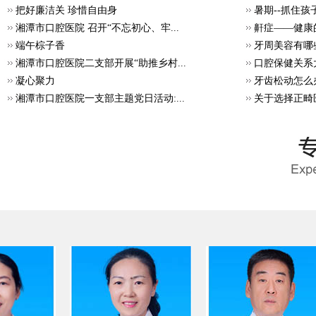
把好廉洁关 珍惜自由身
暑期--抓住
湘潭市口腔医院 召开“不忘初心、牢...
鼾症——健康
端午棕子香
牙周美容有哪
湘潭市口腔医院二支部开展“助推乡村...
口腔保健关系
凝心聚力
牙齿松动怎么
湘潭市口腔医院一支部主题党日活动:...
关于选择正畸