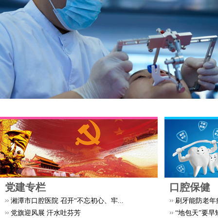
党建专栏
口腔保健
湘潭市口腔医院 召开“不忘初心、牢...
刷牙能防老年
党旗迎风展 汗水吐芬芳
“地包天”要早