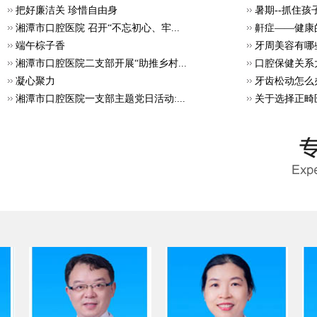
把好廉洁关 珍惜自由身
暑期--抓住
湘潭市口腔医院 召开“不忘初心、牢...
鼾症——健康
端午棕子香
牙周美容有哪
湘潭市口腔医院二支部开展“助推乡村...
口腔保健关系
凝心聚力
牙齿松动怎么
湘潭市口腔医院一支部主题党日活动:...
关于选择正畸