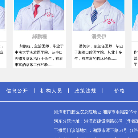
郝鹏程
潘美伊
主
郝鹏程，主治医师，毕业于
潘美伊，副主任医师，毕业
作十
中南大学湘雅医学院。从事口
于湘雅口腔医学院。从业十多
曾多
腔修复临床治疗十余年，有着
年，有丰富的临床经验......
学习....
丰富的临床工作经验......
信息公开
机构人员
政策法规
价格
湘潭市口腔医院总院地址:湘潭市雨湖路95号（雨
河东分院地址：湘潭市建设南路88号（华都酒店斜
下摄司门诊部地址：湘潭市潭下路54号（1路公交