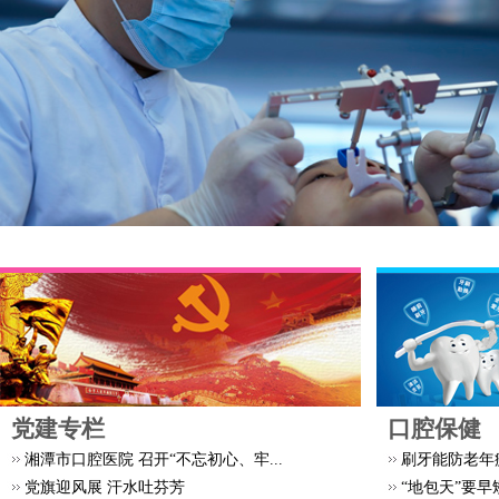
党建专栏
口腔保健
湘潭市口腔医院 召开“不忘初心、牢...
刷牙能防老年
党旗迎风展 汗水吐芬芳
“地包天”要早