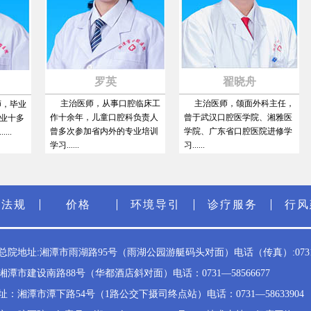
罗英
翟晓舟
主治医师，从事口腔临床工
主治医师，颌面外科主任，
业
作十余年，儿童口腔科负责人
曾于武汉口腔医学院、湘雅医
科
多
曾多次参加省内外的专业培训
学院、广东省口腔医院进修学
任
学习......
习......
体...
策法规
价格
环境导引
诊疗服务
行风
院地址:湘潭市雨湖路95号（雨湖公园游艇码头对面）电话（传真）:0731—5
潭市建设南路88号（华都酒店斜对面）电话：0731—58566677
：湘潭市潭下路54号（1路公交下摄司终点站）电话：0731—58633904