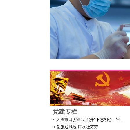
党建专栏
湘潭市口腔医院 召开“不忘初心、牢...
党旗迎风展 汗水吐芬芳