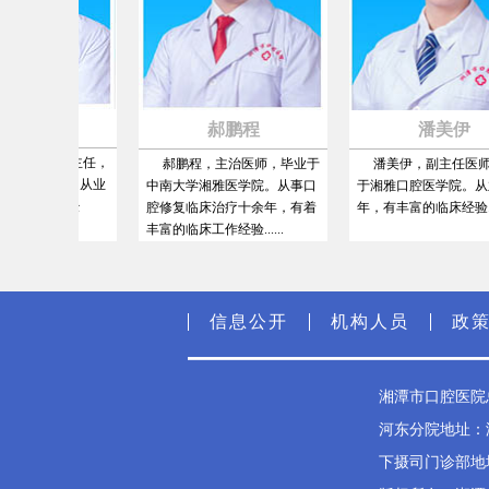
方林
郝鹏程
潘美伊
修复科主任，
郝鹏程，主治医师，毕业于
潘美伊，副主任医师，毕
医学院。从业
中南大学湘雅医学院。从事口
于湘雅口腔医学院。从业十
的临床经
腔修复临床治疗十余年，有着
年，有丰富的临床经验......
丰富的临床工作经验......
信息公开
机构人员
政
湘潭市口腔医院总
河东分院地址：湘
下摄司门诊部地址