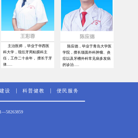
王彩蓉
陈应德
朱
主治医师 ，毕业于华西医
陈应德，毕业于青岛大学医
朱亮，河东
大学，现任牙周粘膜科主
学院，擅长颌面外科肿瘤、炎
口腔临床工作2
，工作二十余年， 擅长于牙
症以及牙槽外科常见病多发病
畸，口腔修复....
...
的诊治......
建设
科普健教
便民服务
8263859