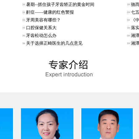
暑期--抓住孩子牙齿矫正的黄金时间
驰而
鼾症——健康的红色警报
七
牙周美容有哪些？
《
口腔保健关系大
落
牙齿松动怎么办
湘潭
关于选择正畸医生的几点意见
湘潭